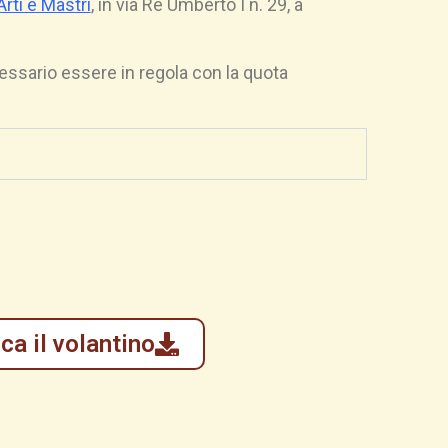
Arti e Mastri
, in via Re Umberto I n. 29, a
cessario essere in regola con la quota
ca il volantino