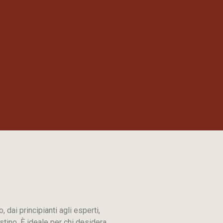
o, dai principianti agli esperti,
stino. È ideale per chi desidera