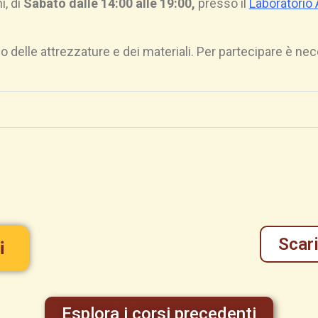
i, di
Sabato dalle 14:00 alle 19:00
,
presso il
Laboratorio 
so delle attrezzature e dei materiali. Per partecipare è ne
Scari
i
Esplora i corsi precedenti