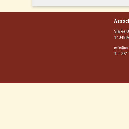
Associ
Via Re U
14048 M
info@ar
Tel: 35