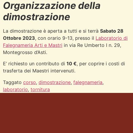
Organizzazione della
dimostrazione
La dimostrazione è aperta a tutti e si terrà
Sabato 28
Ottobre 2023
, con orario 9-13, presso il
Laboratorio di
Falegnameria Arti e Mastri
in via Re Umberto I n. 29,
Montegrosso d’Asti.
E’ richiesto un contributo di
10 €
, per coprire i costi di
trasferta dei Maestri intervenuti.
Taggato
corso
,
dimostrazione
,
falegnameria
,
laboratorio
,
tornitura